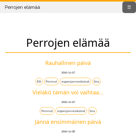
Perrojen elämää
☰
Perrojen elämää
Rauhallinen päivä
2010-11-07
Elli
Pennut
espanjanvesikoirat
Sira
Vieläkö tämän voi vaihtaa...
2010-11-07
Pennut
espanjanvesikoirat
Sira
Jännä ensimmäinen päivä
2010-11-06