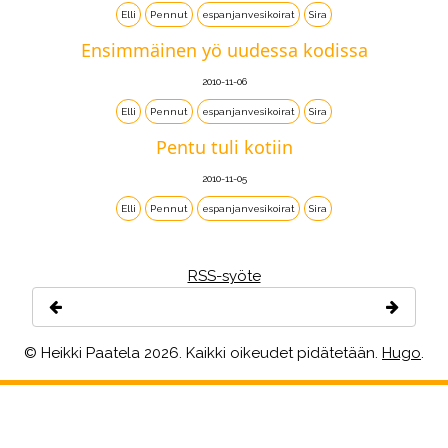
Elli
Pennut
espanjanvesikoirat
Sira
Ensimmäinen yö uudessa kodissa
2010-11-06
Elli
Pennut
espanjanvesikoirat
Sira
Pentu tuli kotiin
2010-11-05
Elli
Pennut
espanjanvesikoirat
Sira
RSS-syöte
© Heikki Paatela 2026. Kaikki oikeudet pidätetään.
Hugo
.