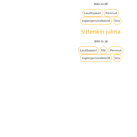
2010-12-06
Lauttasaari
Pennut
espanjanvesikoirat
Sira
Sittenkin julma
2010-11-30
Lauttasaari
Elli
Pennut
espanjanvesikoirat
Sira