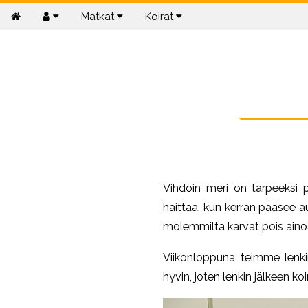
Matkat
Koirat
Vihdoin meri on tarpeeksi p
haittaa, kun kerran pääsee aur
molemmilta karvat pois ainoa
Viikonloppuna teimme lenki
hyvin, joten lenkin jälkeen k