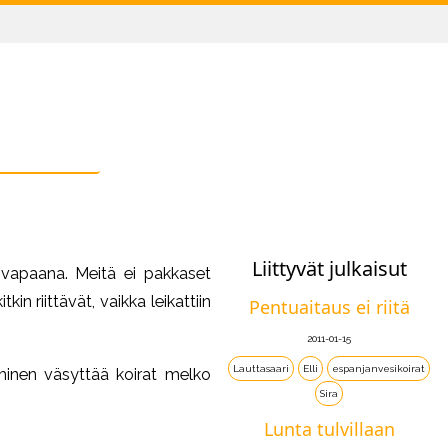
Liittyvät julkaisut
a vapaana. Meitä ei pakkaset
in riittävät, vaikka leikattiin
Pentuaitaus ei riitä
2011-01-15
Lauttasaari
Elli
espanjanvesikoirat
minen väsyttää koirat melko
Sira
Lunta tulvillaan