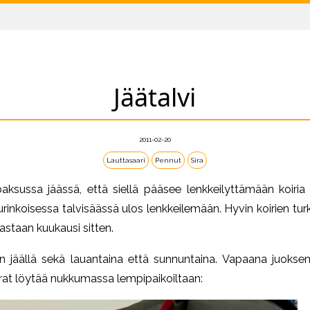
Jäätalvi
2011-02-20
Lauttasaari
Pennut
Sira
aksussa jäässä, että siellä pääsee lenkkeilyttämään koiri
inkoisessa talvisäässä ulos lenkkeilemään. Hyvin koirien turkitk
staan kuukausi sitten.
n jäällä sekä lauantaina että sunnuntaina. Vapaana juokse
oirat löytää nukkumassa lempipaikoiltaan: