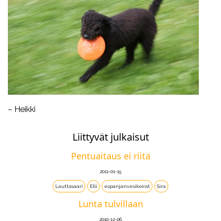
– Heikki
Liittyvät julkaisut
Pentuaitaus ei riitä
2011-01-15
Lauttasaari
Elli
espanjanvesikoirat
Sira
Lunta tulvillaan
2010-12-06