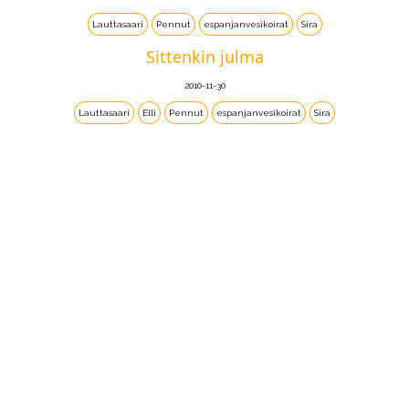
Lauttasaari
Pennut
espanjanvesikoirat
Sira
Sittenkin julma
2010-11-30
Lauttasaari
Elli
Pennut
espanjanvesikoirat
Sira