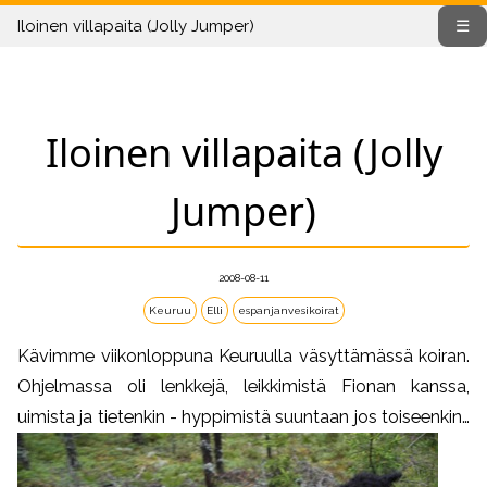
Iloinen villapaita (Jolly Jumper)
☰
Iloinen villapaita (Jolly
Jumper)
2008-08-11
Keuruu
Elli
espanjanvesikoirat
Kävimme viikonloppuna Keuruulla väsyttämässä koiran.
Ohjelmassa oli lenkkejä, leikkimistä Fionan kanssa,
uimista ja tietenkin - hyppimistä suuntaan jos toiseenkin…