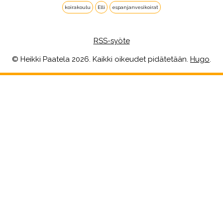
koirakoulu
Elli
espanjanvesikoirat
RSS-syöte
© Heikki Paatela 2026. Kaikki oikeudet pidätetään.
Hugo
.