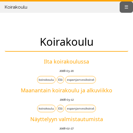
Koirakoulu
☰
Koirakoulu
Ilta koirakoulussa
2008-03-20
koirakoulu
Elli
espanjanvesikoirat
Maanantain koirakoulu ja alkuviikko
2008-03-12
koirakoulu
Elli
espanjanvesikoirat
Näyttelyyn valmistautumista
2008-02-27