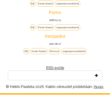
Elli
Keski-Suomi
espanjanvesikoirat
Pomo
2008-03-23
Elli
Keski-Suomi
espanjanvesikoirat
Vesipedot
2007-08-27
Elli
Keski-Suomi
Pennut
espanjanvesikoirat
RSS-syöte
© Heikki Paatela 2026. Kaikki oikeudet pidätetään.
Hugo
.