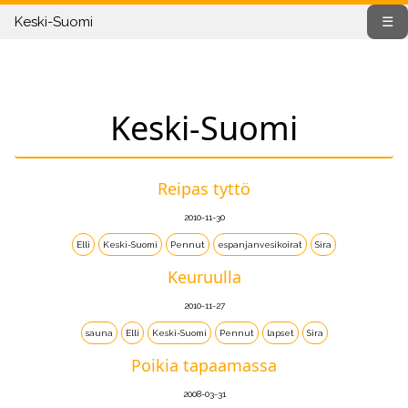
Keski-Suomi
☰
Keski-Suomi
Reipas tyttö
2010-11-30
Elli
Keski-Suomi
Pennut
espanjanvesikoirat
Sira
Keuruulla
2010-11-27
sauna
Elli
Keski-Suomi
Pennut
lapset
Sira
Poikia tapaamassa
2008-03-31